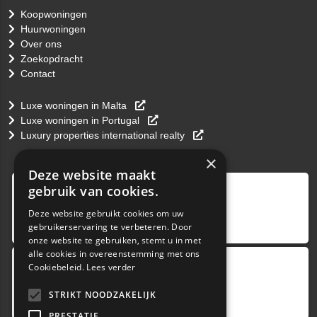
Koopwoningen
Huurwoningen
Over ons
Zoekopdracht
Contact
Luxe woningen in Malta
Luxe woningen in Portugal
Luxury properties international realty
×
Deze website maakt
9
,0
gebruik van cookies.
4 reviews
Deze website gebruikt cookies om uw
gebruikerservaring te verbeteren. Door
provided by
onze website te gebruiken, stemt u in met
alle cookies in overeenstemming met ons
Cookiebeleid.
Lees verder
Google Reviews
5.0
STRIKT NOODZAKELIJK
4
reviews
PRESTATIE