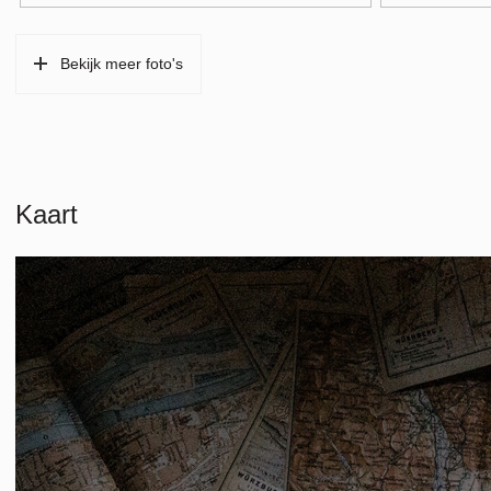
Buitenruimte
Bekijk meer foto's
Tuin
Achtertuin
Parkeergelegenheid
Soort parkeergelegenheid
Openbaar park
Kaart