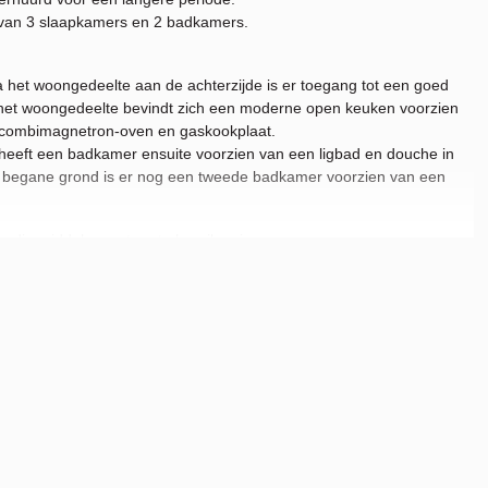
 van 3 slaapkamers en 2 badkamers.
ia het woongedeelte aan de achterzijde is er toegang tot een goed
n het woongedeelte bevindt zich een moderne open keuken voorzien
, combimagnetron-oven en gaskookplaat.
heeft een badkamer ensuite voorzien van een ligbad en douche in
 de begane grond is er nog een tweede badkamer voorzien van een
 die middels een trap te bereiken is.
amse Bos en nabij vele voorzieningen.
 winkelgebied. het Cobra Museum, poppodia en theater. Vlakbij ligt
és. De Zuidas ligt op steenworp afstand. Het centrum van
en de Beneluxbaan zijn tevens goed bereikbaar.
 friendly neighborhood in Randwijk close to International Schools,
nfurnished for a longer period.
ped with 3 bedrooms and 2 bathrooms.