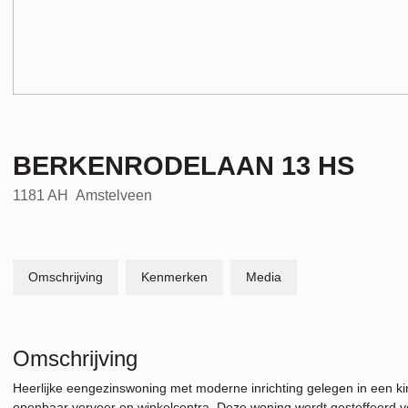
BERKENRODELAAN
13
HS
1181 AH
Amstelveen
Omschrijving
Kenmerken
Media
Omschrijving
Heerlijke eengezinswoning met moderne inrichting gelegen in een kind
openbaar vervoer en winkelcentra. Deze woning wordt gestoffeerd v