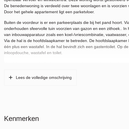
De benedenwoning is verdeeld over twee woonlagen en is voorzien
Door het gehele appartement ligt een parketvloer.
Buiten de voordeur is er een parkeerplaats die bij het pand hoort. V
onderhouden sfeervolle tuin voorzien van gazon en een zithoek.. I
van inbouwapparatuur zoals een koel-/vriescombinatie, vaatwasser
Via de hal is de hoofdslaapkamer te betreden. De hoofdslaapkamer 
één plus een wastafel. In de hal bevindt zich een gastentoilet. Op
inloopdouche, wastafel en toilet.
Vanuit het woongedeelte is er toegang tot de twee ruime slaapkamers
De woning is zeer centraal gelegen op loopafstand van het Amsterd
Tevens is het op fietsafstand van het Stadshart met een modern luxe
Lees de volledige omschrijving
het Oude Dorp van Amstelveen met zijn gezellige restaurants en caf
Amsterdam is goed bereikbaar met de tram en metro. De snelwegen 
***English***
Wonderful family home with modern interior design located in a child
public transport and shopping centres. This property will be rented u
Kenmerken
The ground floor apartment is divided over two floors and is equip
There is a parquet floor covering throughout the entire apartment.