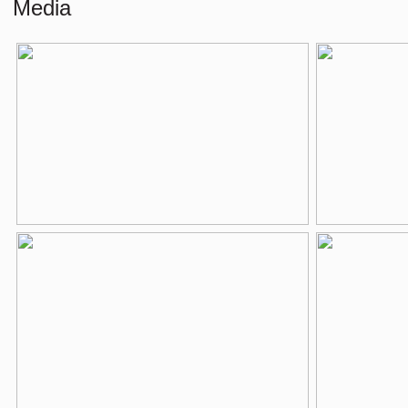
Media
Externe bergruimte
8 m²
Indeling
Aantal kamers
3 kamers (3 sl
Aantal badkamers
2 badkamers
Badkamervoorzieningen
Inloopdouche, l
Aantal woonlagen
2
Voorzieningen
Mechanische ven
Energie
Isolatie
Dubbel glas
Verwarming
Cv ketel
Warm water
Cv ketel