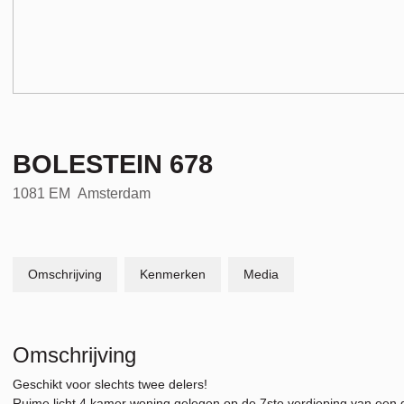
BOLESTEIN
678
1081 EM
Amsterdam
Omschrijving
Kenmerken
Media
Omschrijving
Geschikt voor slechts twee delers!
Ruime licht 4 kamer woning gelegen op de 7ste verdieping van een