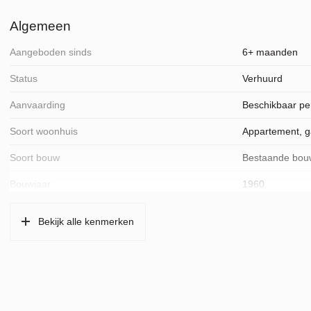
Algemeen
Aangeboden sinds
6+ maanden
Status
Verhuurd
Aanvaarding
Beschikbaar pe
Soort woonhuis
Appartement, gal
Soort bouw
Bestaande bou
Bouwjaar
1960
Ligging
Aan rustige weg,
Bekijk alle kenmerken
Oppervlakten en inhoud
Wonen
93 m²
Gebouwgebonden Buitenruimte
6 m²