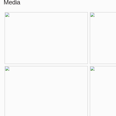
Media
Externe bergruimte
6 m²
Indeling
Aantal kamers
4 kamers (3 sl
Aantal badkamers
1 badkamer
Badkamervoorzieningen
Douche, ligbad,
Aantal woonlagen
1
Voorzieningen
Lift, mechanisch
Energie
Energielabel
F
Verwarming
Blokverwarmin
Warm water
Centrale voorzi