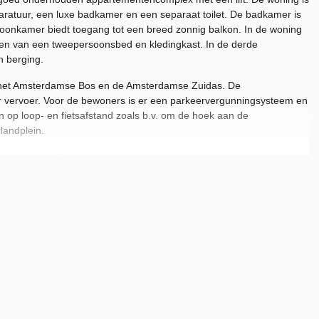
atuur, een luxe badkamer en een separaat toilet. De badkamer is
woonkamer biedt toegang tot een breed zonnig balkon. In de woning
zien van een tweepersoonsbed en kledingkast. In de derde
 berging.
an het Amsterdamse Bos en de Amsterdamse Zuidas. De
r vervoer. Voor de bewoners is er een parkeervergunningsysteem en
 op loop- en fietsafstand zoals b.v. om de hoek aan de
landplein.
 en de Vrije Universiteit gelegen. Verder zijn er diverse openbaar
ramlijnen, evenals Station Amsterdam-Zuid met directe verbinding
bereiken.