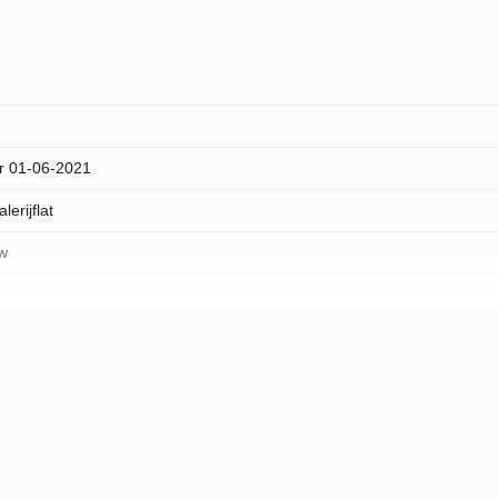
r 01-06-2021
erijflat
w
 in woonwijk, vrij uitzicht