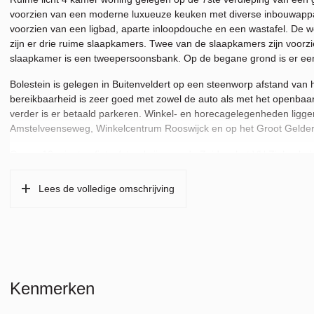
voorzien van een moderne luxueuze keuken met diverse inbouwappar
voorzien van een ligbad, aparte inloopdouche en een wastafel. De 
zijn er drie ruime slaapkamers. Twee van de slaapkamers zijn voor
slaapkamer is een tweepersoonsbank. Op de begane grond is er een
Bolestein is gelegen in Buitenveldert op een steenworp afstand v
bereikbaarheid is zeer goed met zowel de auto als met het openbaa
verder is er betaald parkeren. Winkel- en horecagelegenheden liggen
Amstelveenseweg, Winkelcentrum Rooswijck en op het Groot Gelder
Op ca. 10 minuten fietsafstand zijn o.a. de Zuidas, het VU Ziekenhuis
vervoervoorzieningen in de nabije omgeving, zoals diverse bus- en t
met Schiphol. De Ring A10 als de A9 zijn binnen 5 minuten rijden te 
Lees de volledige omschrijving
Kenmerken