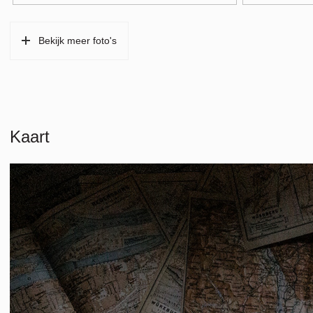
Parkeergelegenheid
Bekijk meer foto's
Soort parkeergelegenheid
Betaald parker
Kaart