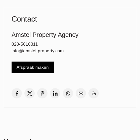
slaapkamers, ideaal voor twee delers, een stel of een klein gezin.
Via de woonkamer en de tweede slaapkamer heb je toegang tot
de loggia met vrij uitzicht. De luxe open keuken is voorzien van
Contact
inbouwapparatuur, waaronder een inductiekookplaat, vaatwasser,
koel-vriescombinatie en afzuigkap.
Amstel Property Agency
De woning is afgewerkt met een prachtige visgraat PVC-
020-5616311
laminaatvloer met vloerverwarming. Daarnaast beschikt het
info@amstel-property.com
appartement over een WKO-systeem, dat zorgt voor aangename
verwarming in de winter en verkoeling in de zomer. Er is een
glasvezelaansluiting beschikbaar en een inpandige berging met
Afspraak maken
een aansluitpunt voor een wasmachine en droger. De ruime
badkamer is uitgerust met een inloopdouche, toilet en wastafel.
The Robin biedt tevens een prachtige gemeenschappelijke daktuin
en terras. In de ondergrondse garage is er een parkeerplaats die
bij de woning hoort. De kosten hiervoor zijn E350 per maand. In de
garage zijn er gemeenschappelijke oplaadpunten voor elektrische
auto’s.
De huurprijs bedraagt €3.000 per maand, exclusief
nutsvoorzieningen en €50 servicekosten. Daarnaast komt er een