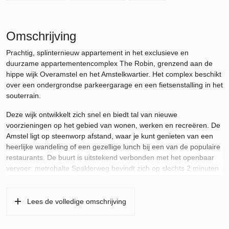
Omschrijving
Prachtig, splinternieuw appartement in het exclusieve en
duurzame appartementencomplex The Robin, grenzend aan de
hippe wijk Overamstel en het Amstelkwartier. Het complex beschikt
over een ondergrondse parkeergarage en een fietsenstalling in het
souterrain.
Deze wijk ontwikkelt zich snel en biedt tal van nieuwe
voorzieningen op het gebied van wonen, werken en recreëren. De
Amstel ligt op steenworp afstand, waar je kunt genieten van een
heerlijke wandeling of een gezellige lunch bij een van de populaire
restaurants. De buurt is uitstekend verbonden met het openbaar
vervoer: metrohalte Spaklerweg bevindt zich op slechts 2 minuten
loopafstand en station Amstel is binnen 5 minuten te bereiken met
de fiets. Binnen 10 minuten sta je op de Zuidas, en met de auto
ben je in 10 minuten op Schiphol.
Lees de volledige omschrijving
Het appartement beschikt over een ruime living en twee