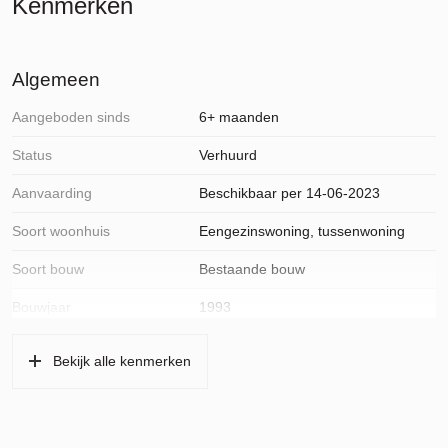
Kenmerken
Algemeen
Aangeboden sinds
6+ maanden
Status
Verhuurd
Aanvaarding
Beschikbaar per 14-06-2023
Soort woonhuis
Eengezinswoning, tussenwoning
Soort bouw
Bestaande bouw
Bouwjaar
1993
Ligging
Aan rustige weg, in woonwijk, open
Bekijk alle kenmerken
ligging
Oppervlakten en inhoud