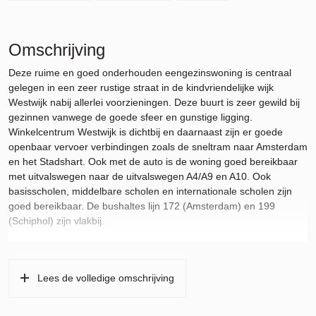
Omschrijving
Deze ruime en goed onderhouden eengezinswoning is centraal
gelegen in een zeer rustige straat in de kindvriendelijke wijk
Westwijk nabij allerlei voorzieningen. Deze buurt is zeer gewild bij
gezinnen vanwege de goede sfeer en gunstige ligging.
Winkelcentrum Westwijk is dichtbij en daarnaast zijn er goede
openbaar vervoer verbindingen zoals de sneltram naar Amsterdam
en het Stadshart. Ook met de auto is de woning goed bereikbaar
met uitvalswegen naar de uitvalswegen A4/A9 en A10. Ook
basisscholen, middelbare scholen en internationale scholen zijn
goed bereikbaar. De bushaltes lijn 172 (Amsterdam) en 199
(Schiphol) zijn vlakbij.
Functies:
– grote open woon- en eetkamer met toegang tot de zonnige
achtertuin
Lees de volledige omschrijving
– open keuken voorzien van gaskookplaat, elektrische oven,
vaatwasser en koel-/vriescombinatie