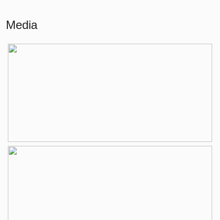
Wonen
117 m²
Media
Externe bergruimte
10 m²
Indeling
Aantal kamers
4 kamers (3 slaapkamers)
Aantal badkamers
1 badkamer
Badkamervoorzieningen
Douche, toilet, wastafel,
wastafelmeubel
Aantal woonlagen
3
Voorzieningen
Mechanische ventilatie, tv kabel
Energie
Energielabel
B