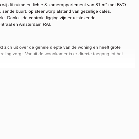
en wij dit ruime en lichte 3-kamerappartement van 81 m² met BVO
uisende buurt, op steenworp afstand van gezellige cafés,
. Dankzij de centrale ligging zijn er uitstekende
ntraal en Amsterdam RAI.
t zich uit over de gehele diepte van de woning en heeft grote
raling zorgt. Vanuit de woonkamer is er directe toegang tot het
an diverse inbouwapparatuur zoals een oven, kookplaat, afzuigkap
 voor gezellige diners.
 zich de ruime hoofdslaapkamer met toegang tot een tweede balkon
ls werkkamer of inloopkast.
bbele wastafel en designradiator.
jk lichtinval, wat zorgt voor een ruimtelijk en comfortabel gevoel.
/Zuidlijn bevindt zich letterlijk op de hoek (Station de Pijp op 500