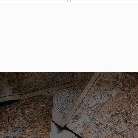
7658
 August 2025
er
en, parkeervergunningen