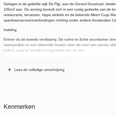
Gelegen in de geliefde wijk De Pijp, aan de Gerard Doustraat, bied
105m2 aan. De woning bevindt zich in een rustig gedeelte van de br
restaurants, terrassen, hippe winkels en de bekende Albert Cuyp Markt
openbaarvervoersverbindingen richting onder andere Amsterdam Ce
Indeling
Entree via de tweede verdieping. De ruime en lichte woonkamer strek
raampartijen en een sfeervolle houten vloer die voor een warme uitst
balkon, waar je heerlijk kunt genieten van de zon.
Aan de achterzijde bevindt zich de moderne woonkeuken, voorzien v
en vaatwasser. Hier is ook voldoende ruimte voor een eettafel, ideaal
Lees de volledige omschrijving
Via een vaste trap bereik je de bovenste verdieping. Hier bevinden
en een tweede (gast)kamer die ook uitstekend gebruikt kan worden a
De moderne badkamer is uitgerust met een ligbad, aparte douche, du
Een aparte toilet bevindt zich een deur ernaast.
Door de hele woning ligt een fraaie houten vloer en is er veel natuurli
Kenmerken
De locatie is zeer goed bereikbaar met het openbaar vervoer: de Noord