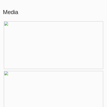
Gebouwgebonden Buitenruimte
13 m²
Media
Externe bergruimte
4 m²
Indeling
Aantal kamers
3 kamers (2 slaapkamers)
Aantal badkamers
1 badkamer
Badkamervoorzieningen
Douche, ligbad, wastafel,
wastafelmeubel
Aantal woonlagen
1
Voorzieningen
Lift, mechanische ventilatie, tv kabel
Energie
Energielabel
B