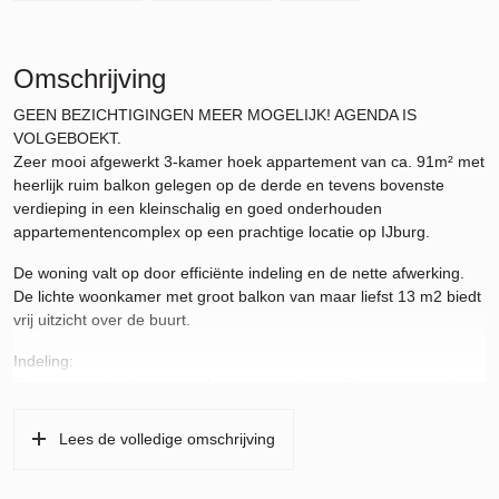
Omschrijving
GEEN BEZICHTIGINGEN MEER MOGELIJK! AGENDA IS
VOLGEBOEKT.
Zeer mooi afgewerkt 3-kamer hoek appartement van ca. 91m² met
heerlijk ruim balkon gelegen op de derde en tevens bovenste
verdieping in een kleinschalig en goed onderhouden
appartementencomplex op een prachtige locatie op IJburg.
De woning valt op door efficiënte indeling en de nette afwerking.
De lichte woonkamer met groot balkon van maar liefst 13 m2 biedt
vrij uitzicht over de buurt.
Indeling:
Binnenkomst in de verzorgde gemeenschappelijke entree op de
begane grond met lift en trappenhuis. Vanuit de
gemeenschappelijke hal op de 3e verdieping de ingang naar de
Lees de volledige omschrijving
woning.
Hal van waaruit alle vertrekken te bereiken zijn. Gelijk links