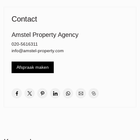
gesitueerd de luxe badkamer voorzien van inloopdouche, ligbad
en wastafel. Vervolgens twee ruime en lichte slaapkamers,
Contact
waarvan één met toegang tot het balkon. Ruime en lichte
woonkamer met aansluitend de moderne keuken met kookeiland
welke is voorzien van alle inbouwapparatuur: oven, magnetron,
Amstel Property Agency
koelkast, vriezer, inductieplaat, afzuigkap en vaatwasser. Vanuit de
020-5616311
woonkamer is het diepe en brede balkon van 13m2 te bereiken.
info@amstel-property.com
Op de gang bevindt zich tevens een ruime berging met
wasmachine en droger én een separaat toilet.
Afspraak maken
Locatie en bereikbaarheid:
De ligging is bijna perfect te noemen. De woning ligt namelijk in
een gewild gedeelte van de Rieteilanden van IJburg. Weg van de
drukte van de IJburglaan, maar wél dichtbij alle voorzieningen van
IJburg. Om de hoek ligt het Theo van Goghpark en er zijn veel
faciliteiten in de directe omgeving zoals: twee basisscholen, een
middelbare school, diverse kinderopvangcentra, supermarkten en
winkeltjes op de Pampuslaan. Er is weinig hoogbouw en veel rust.
Het Diemerpark ligt om de hoek, een heerlijk natuurgebied waar u
kunt hardlopen, fietsen of zwemmen. Het park heeft zelfs een