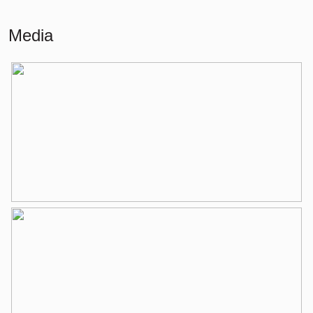
Wonen
125 m²
Media
Gebouwgebonden Buitenruimte
6 m²
Externe bergruimte
4 m²
Indeling
Aantal kamers
4 kamers (3 slaapkamers)
Aantal badkamers
1 badkamer
Badkamervoorzieningen
Douche, toilet, wastafel,
wastafelmeubel
Aantal woonlagen
1
Voorzieningen
Lift, mechanische ventilatie, tv kabel
Energie
Energielabel