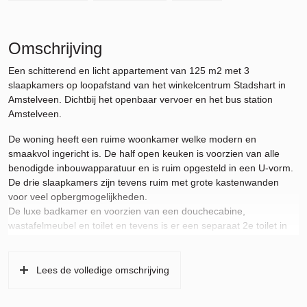
Omschrijving
Een schitterend en licht appartement van 125 m2 met 3
slaapkamers op loopafstand van het winkelcentrum Stadshart in
Amstelveen. Dichtbij het openbaar vervoer en het bus station
Amstelveen.
De woning heeft een ruime woonkamer welke modern en
smaakvol ingericht is. De half open keuken is voorzien van alle
benodigde inbouwapparatuur en is ruim opgesteld in een U-vorm.
De drie slaapkamers zijn tevens ruim met grote kastenwanden
voor veel opbergmogelijkheden.
De luxe badkamer en voorzien van een douchecabine,
wastafelmeubel en toilet en tevens is er een separaat 2e toilet in
de gang. Ook is er een extra wasruimte voor de wasmachine en
droger.
Lees de volledige omschrijving
Het balkon op het zuiden geeft een groen uitzicht en is heerlijk
zonnig en verzorgd.