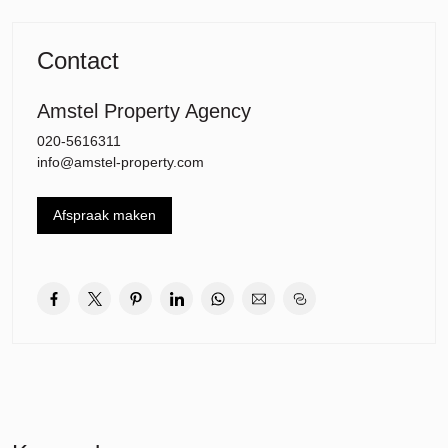
Op de begane grond bevindt zich nog extra bergruimte (box) en
ondergrondse garage met een parkeerplek die bij de woning hoort.
Contact
Amstel Property Agency
020-5616311
info@amstel-property.com
Afspraak maken