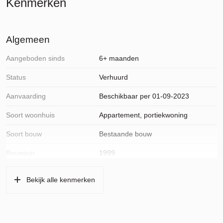
Kenmerken
Algemeen
Aangeboden sinds
6+ maanden
Status
Verhuurd
Aanvaarding
Beschikbaar per 01-09-2023
Soort woonhuis
Appartement, portiekwoning
Soort bouw
Bestaande bouw
Bouwjaar
1999
Ligging
Aan park, aan rustige weg, in
Bekijk alle kenmerken
centrum, open ligging, vrij uitzicht
Oppervlakten en inhoud