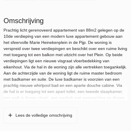
Omschrijving
Prachtig licht gerenoveerd appartement van 88m2 gelegen op de
10de verdieping van een modern luxe appartement gebouw aan
het sfeervolle Marie Heinekenplein in de Pijp. De woning is
verspreid over twee verdiepingen en beschikt over een ruime living
met toegang tot een balkon met uitzicht over het Plein. Op beide
verdiepingen ligt een nieuwe visgraat vloerbedekking van
eikenhout. Via de hal in de woning zijn alle vertrekken toegankelijk.
Aan de achterzijde van de woning ligt de ruime master bedroom
met badkamer en suite. De luxe badkamer is voorzien van een
prachtig nieuwe whirlpool bad en een aparte douche cabine. Via
de hal is er toegang tot een apart toilet, een tweede slaapkamer,
een walk in linnen closet, een washok met wasmachine en droger
en een bergruimte. In de onderbouw is een privé berging gelegen.
Met de trap naar boven is er toegang tot de ruime woonkamer en
Lees de volledige omschrijving
open luxe keuken met diverse inbouwapparatuur.
De woning is per 15 september beschikbaar voor maximaal 2 jaar.