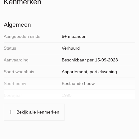
Kenmerken
Algemeen
Aangeboden sinds
6+ maanden
Status
Verhuurd
Aanvaarding
Beschikbaar per 15-09-2023
Soort woonhuis
Appartement, portiekwoning
Soort bouw
Bestaande bouw
Bouwjaar
1995
Ligging
In centrum, open ligging, vrij uitzicht
Bekijk alle kenmerken
Oppervlakten en inhoud
Wonen
88 m²