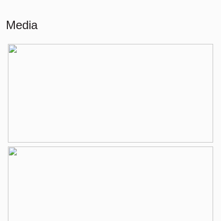
Overige inpandige ruimte
2 m²
Media
Gebouwgebonden Buitenruimte
8 m²
Externe bergruimte
6 m²
Indeling
Aantal kamers
3 kamers (2 slaapkamers)
Aantal woonlagen
1
Voorzieningen
Lift, mechanische ventilatie, tv kabel
Energie
Energielabel
C
Isolatie
Dubbel glas