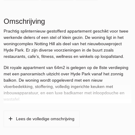
Omschrijving
Prachtig splinternieuw gestofferd appartement geschikt voor twee
werkende delers of een stel of klein gezin. De woning ligt in het
woningcomplex Notting Hill als deel van het nieuwbouwproject
Hyde Park. Er zijn diverse voorzieningen in de buurt zoals
restaurants, cafe’s, fitness, wellness en winkels op loopafstand.
Dit royale appartment van 64m2 is gelegen op de 8ste verdieping
met een panoramisch uitzicht over Hyde Park vanaf het zonnig
balkon. De woning wordt opgeleverd met een nieuw
vloerbedekking, stoffering, volledig ingerichte keuken met
inbouwapparatuur, en een luxe badkamer met inloopdouche en
wastafel.
Er is een apart toilet en een aansluiting voor een wasmachine in
de inpandige berging. De woning is voorzien van vloerverwarming
Lees de volledige omschrijving
en een warmte koude opslag systeem dat voor koeling tijdens de
zomermaanden zorgt. Energielable is A+.