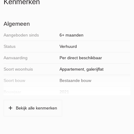
Kenmerken
Algemeen
Aangeboden sinds
6+ maanden
Status
Verhuurd
Aanvaarding
Per direct beschikbaar
Soort woonhuis
Appartement, galerijflat
Soort bouw
Bestaande bouw
Bouwjaar
2021
Ligging
In centrum, in woonwijk, open ligging,
Bekijk alle kenmerken
vrij uitzicht
Oppervlakten en inhoud