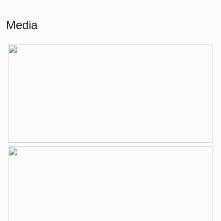
Wonen
64 m²
Media
Overige inpandige ruimte
2 m²
Gebouwgebonden Buitenruimte
4 m²
Indeling
Aantal kamers
3 kamers (2 slaapkamers)
Aantal badkamers
1 badkamer
Badkamervoorzieningen
Inloopdouche, wastafel,
wastafelmeubel
Aantal woonlagen
1
Voorzieningen
Balansventilatie, domotica, glasvezel
kabel, lift
Energie