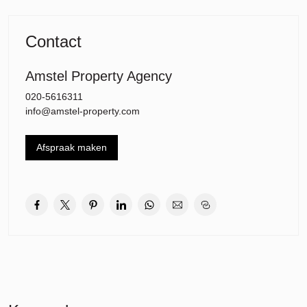
***English***
Beautiful brand new furnished apartment suitable for two working
Contact
sharers or a couple or small family. The house is located in the
Notting Hill housing complex as part of the new Hyde Park project.
Amstel Property Agency
There are various amenities nearby such as restaurants, cafes,
fitness, wellness and shops within walking distance. This spacious
020-5616311
apartment of 64m2 is located on the 8th floor with a panoramic
info@amstel-property.com
view over Hyde Park from the sunny balcony. The house is
delivered with new flooring upholstery, a fully equipped kitchen with
Afspraak maken
built-in appliances, and a luxurious bathroom with walk-in shower
and sink. There is a separate toilet and a connection for a washing
machine in the indoor storage room. The house has underfloor
heating and a heat-cold storage system that provides cooling
during the summer months. Energy label is A+.