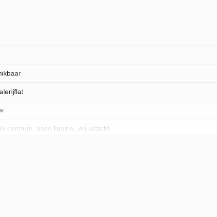
hikbaar
erijflat
w
n centrum, open ligging, vrij uitzicht