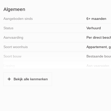
Algemeen
Aangeboden sinds
6+ maanden
Status
Verhuurd
Aanvaarding
Per direct besc
Soort woonhuis
Appartement, gal
Soort bouw
Bestaande bou
Ligging
Aan vaarwater, i
Oppervlakten en inhoud
Bekijk alle kenmerken
Wonen
57 m²
Externe bergruimte
5 m²