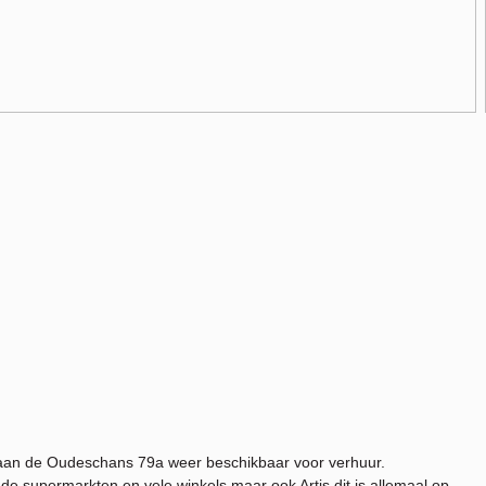
t aan de Oudeschans 79a weer beschikbaar voor verhuur.
de supermarkten en vele winkels maar ook Artis dit is allemaal op