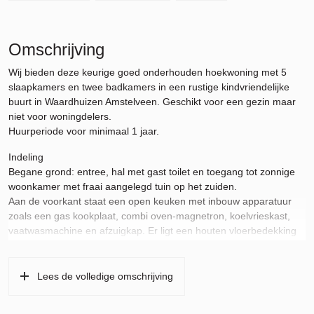
Omschrijving
Wij bieden deze keurige goed onderhouden hoekwoning met 5
slaapkamers en twee badkamers in een rustige kindvriendelijke
buurt in Waardhuizen Amstelveen. Geschikt voor een gezin maar
niet voor woningdelers.
Huurperiode voor minimaal 1 jaar.
Indeling
Begane grond: entree, hal met gast toilet en toegang tot zonnige
woonkamer met fraai aangelegd tuin op het zuiden.
Aan de voorkant staat een open keuken met inbouw apparatuur
zoals een gas kookplaat, combi oven-magnetron, koelvrieskast,
vaatwasmachine en afzuigkap. Er ligt een houten vloerbedekking
in de woonkamer.
Eerste verdieping: Drie slaapkamers waarvan er één als inloopkast
Lees de volledige omschrijving
ingericht is. Luxe badkamer met ligbad, douchecabine, wc en
wastafel.