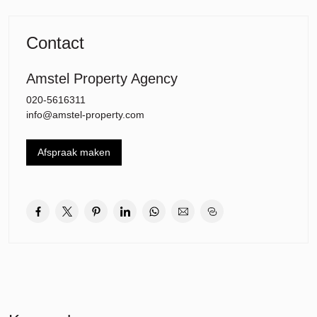
Tweede verdieping: Twee slaapkamers en ruime badkamer met
douche, wc en wastafel. Overloop met wasmachine en droger. De
Contact
woning heeft op de eerste en tweede verdieping een PVC
vloerbedekking.
Amstel Property Agency
De woning ligt in de wijk Waardhuizen, een zeer groene wijk waar
het plezierig en rustig wonen is! Dichtbij allerlei voorzieningen,
020-5616311
zoals winkels, openbaar vervoer, scholen (ook internationaal) en
info@amstel-property.com
uitvalswegen.
Afspraak maken
Uitvalswegen A9 en A10 zijn zeer goed bereikbaar, openbaar
vervoer (lijn 25 en diverse busverbindingen) zijn in de directe
omgeving en er is een voldoende parkeergelegenheid op een
parkeerterrein nabij de woning . Het Stadshart van Amstelveen met
diverse winkels, terrasjes, schouwburg en bioscoop is gemakkelijk
te bereiken.
Er zijn ook volop recreatiemogelijkheden in de natuur; groengebied
Amstelland, het polderland van de Bovenkerkerpolder en het
Amsterdamse bos. Fiets- en wandelpaden in de nabije omgeving.
***English***