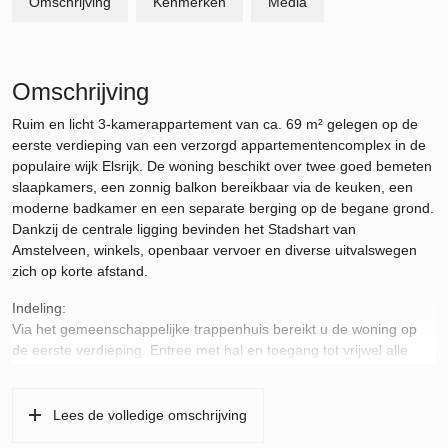
Omschrijving
Kenmerken
Media
Omschrijving
Ruim en licht 3-kamerappartement van ca. 69 m² gelegen op de
eerste verdieping van een verzorgd appartementencomplex in de
populaire wijk Elsrijk. De woning beschikt over twee goed bemeten
slaapkamers, een zonnig balkon bereikbaar via de keuken, een
moderne badkamer en een separate berging op de begane grond.
Dankzij de centrale ligging bevinden het Stadshart van
Amstelveen, winkels, openbaar vervoer en diverse uitvalswegen
zich op korte afstand.
Indeling:
Via het gemeenschappelijke trappenhuis bereikt u de woning op
de eerste verdieping. Entree met hal en toegang tot vrijwel alle
vertrekken. De ruime en lichte woonkamer beschikt over grote
raampartijen, een sfeervolle haard en een prettige lichtinval. Vanuit
de woonkamer heeft u een vrij uitzicht over de groene omgeving.
Lees de volledige omschrijving