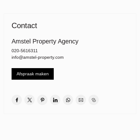
De moderne keuken is voorzien van diverse inbouwapparatuur,
waaronder een gaskookplaat, afzuigkap, oven, magnetron,
koelkast/vriezer en vaatwasser. Vanuit de keuken is het balkon aan
de achterzijde bereikbaar.
Contact
Het appartement beschikt over twee slaapkamers van goed
formaat. De hoofdslaapkamer biedt toegang tot een tweede balkon
Amstel Property Agency
en voldoende ruimte voor een grote kledingkast. De tweede
020-5616311
slaapkamer is ideaal als kinder-, werk- of logeerkamer.
info@amstel-property.com
De moderne badkamer is stijlvol afgewerkt en voorzien van een
inloopdouche en wastafelmeubel. Daarnaast is er een separaat
Afspraak maken
toilet aanwezig. Tevens beschikt de woning over een praktische
inpandige kast met aansluiting voor wasmachine en droger.
Op de begane grond bevindt zich een separate berging.
Ligging:
De woning is gelegen aan de geliefde Rembrandtweg in de wijk
Elsrijk, een centrale en groene locatie in Amstelveen. Het luxe
winkelcentrum Stadshart Amstelveen met een uitgebreid aanbod
aan winkels, restaurants, cultuur en openbaar vervoer bevindt zich
op loopafstand. Ook scholen, sportfaciliteiten en uitvalswegen