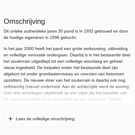
Omschrijving
Dit unieke authentieke jaren 30 pand is in 1932 gebouwd en door
de huidige eigenaren in 1996 gekocht.
In het jaar 2000 heeft het pand een grote verbouwing, uitbreiding
en volledige renovatie ondergaan. Daarbij is in het bestaande deel
het souterrain uitgediept tot een volledige woonlaag en geheel
nieuw ingedeeld. De heipalen onder het bestaande deel zijn
afgekort tot onder grondwaterniveau en voorzien van betonnen
opzetters. De nieuwe vloer van het souterrain is daarbij ook nog
zelfstandig (nieuw) onderheid. Aan de achterzijde werd de woning
over drie woonlagen uitgebreid op een wijze die het karakter van
de woning versterkt en is de huidige garage gebouwd. Tijdens
deze verbouwing werd eveneens een ruim terras met uitzicht over
de tuin aan de achterzijde gerealiseerd van 13m2 dat toegankelijk
is via de keuken en met een hardhouten trap toegang tot de tuin
Lees de volledige omschrijving
geeft.