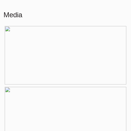
Wonen
180 m²
Media
Gebouwgebonden Buitenruimte
15 m²
Externe bergruimte
10 m²
Indeling
Aantal kamers
5 kamers (4 slaapkamers)
Aantal badkamers
2 badkamers
Badkamervoorzieningen
Douche, ligbad, toilet, wastafel,
wastafelmeubel
Aantal woonlagen
3
Voorzieningen
Buitenzonwering, mechanische
ventilatie, tv kabel
Energie