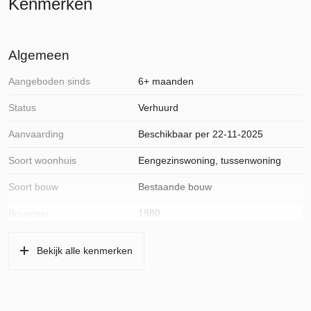
Kenmerken
Algemeen
Aangeboden sinds
6+ maanden
Status
Verhuurd
Aanvaarding
Beschikbaar per 22-11-2025
Soort woonhuis
Eengezinswoning, tussenwoning
Soort bouw
Bestaande bouw
Bouwjaar
1980
Ligging
Aan rustige weg, beschutte ligging, in
Bekijk alle kenmerken
woonwijk
Oppervlakten en inhoud