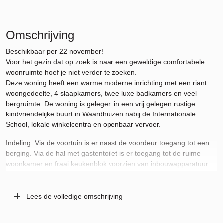
Omschrijving
Beschikbaar per 22 november!
Voor het gezin dat op zoek is naar een geweldige comfortabele
woonruimte hoef je niet verder te zoeken.
Deze woning heeft een warme moderne inrichting met een riant
woongedeelte, 4 slaapkamers, twee luxe badkamers en veel
bergruimte. De woning is gelegen in een vrij gelegen rustige
kindvriendelijke buurt in Waardhuizen nabij de Internationale
School, lokale winkelcentra en openbaar vervoer.
Indeling: Via de voortuin is er naast de voordeur toegang tot een
berging. Via de hal met gastentoilet is er toegang tot de ruime
woonkamer en fraai keukenblok voorzien van inbouwapparatuur
zoals een vaatwasser, elektrische oven, inductiekookplaat en
koel-/vriescombinatie. Via het woongedeelte is de grote patiotuin
gelegen op het westen te betreden. Op de eerste verdieping
Lees de volledige omschrijving
bevinden zich 3 volledig ingerichte slaapkamers en de onlangs
gerenoveerde badkamer met ligbad/douche, wastafel en toilet. Op