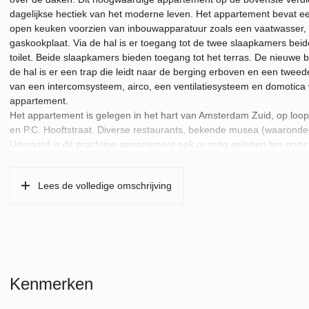
dagelijkse hectiek van het moderne leven. Het appartement bevat 
open keuken voorzien van inbouwapparatuur zoals een vaatwasser, c
gaskookplaat. Via de hal is er toegang tot de twee slaapkamers beid
toilet. Beide slaapkamers bieden toegang tot het terras. De nieuwe 
de hal is er een trap die leidt naar de berging erboven en een tweed
van een intercomsysteem, airco, een ventilatiesysteem en domotica v
appartement.
Het appartement is gelegen in het hart van Amsterdam Zuid, op loop
en P.C. Hooftstraat. Diverse restaurants, bekende musea (waaronde
Uiteraard is dit prachtige appartement ook gunstig gelegen ten opzi
korte tramrit verwijderd van het centrum en op 10 minuten rijden van
Lees de volledige omschrijving
Kenmerken