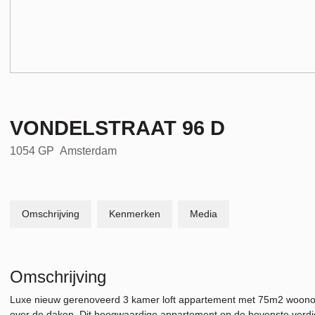
VONDELSTRAAT
96
D
1054 GP
Amsterdam
Omschrijving
Kenmerken
Media
Omschrijving
Luxe nieuw gerenoveerd 3 kamer loft appartement met 75m2 woonopp
over de daken. Dit hoogwaardige appartement op de bovenste verdiep