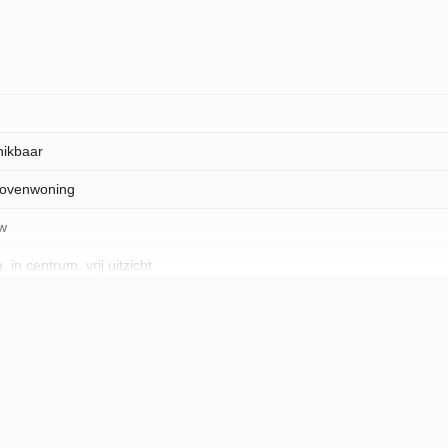
hikbaar
bovenwoning
w
 in centrum, vrij uitzicht