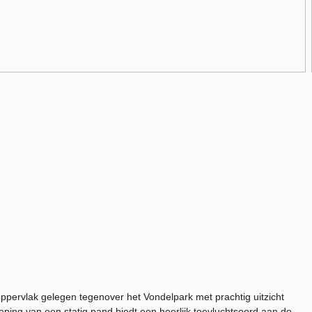
ervlak gelegen tegenover het Vondelpark met prachtig uitzicht
ing van een statig pand biedt een heerlijk toevluchtsoord aan de