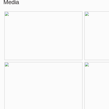
Media
Indeling
Aantal kamers
3 kamers (2 sl
Aantal badkamers
1 badkamer
Badkamervoorzieningen
Inloopdouche, l
Aantal woonlagen
1
Voorzieningen
Mechanische ven
Energie
Energielabel
A
Isolatie
Dubbel glas
Verwarming
Cv ketel
Warm water
Cv ketel