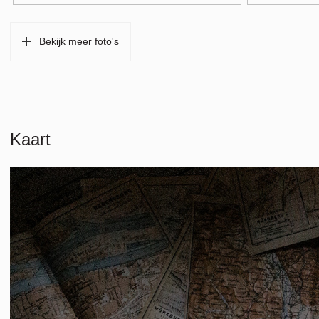
Parkeergelegenheid
Bekijk meer foto's
Soort parkeergelegenheid
Betaald parker
Kaart