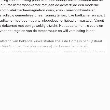
een ruime lichte woonkamer met aan de achterzijde een moderne
ombi elektrische-magnetron oven, koel- / vriescombinatie en
e volledig gemeubileerd, een zonnig terras, luxe badkamer en apart
badkamer heeft een aparte inloopdouche, ligbad en wastafel. Vanuit
e dakterras met een geweldig uitzicht. Het appartement is voorzien
oor het regelen van de temperatuur en wifi verbinding in het
afstand van bekende winkelstraten zoals de Cornelis Schuytstraat
r Van Gogh en Stedelijk museum) zijn binnen handbereik.
chte van goede openbaar vervoer verbindingen en is het slechts een
 het zakendistrict aan de ZuidAs.