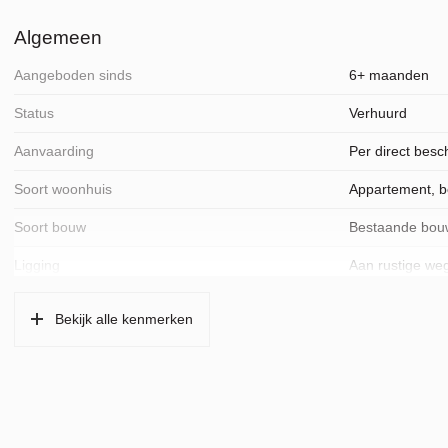
Algemeen
Aangeboden sinds
6+ maanden
Status
Verhuurd
Aanvaarding
Per direct besc
Soort woonhuis
Appartement, 
Soort bouw
Bestaande bou
Ligging
Aan rustige weg,
Oppervlakten en inhoud
Bekijk alle kenmerken
Wonen
75 m²
Overige inpandige ruimte
8 m²
Gebouwgebonden Buitenruimte
30 m²