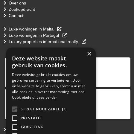
Over ons
Zoekopdracht
Contact
Luxe woningen in Malta
Luxe woningen in Portugal
Luxury properties international realty
×
Deze website maakt
9
,0
gebruik van cookies.
4 reviews
Deze website gebruikt cookies om uw
gebruikerservaring te verbeteren. Door
provided by
onze website te gebruiken, stemt u in met
alle cookies in overeenstemming met ons
Cookiebeleid.
Lees verder
Google Reviews
5.0
STRIKT NOODZAKELIJK
4
reviews
PRESTATIE
TARGETING
Algemene Consumenten Voorwaarden