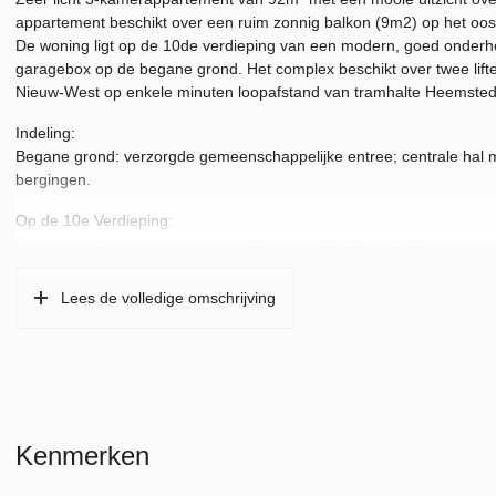
appartement beschikt over een ruim zonnig balkon (9m2) op het oos
De woning ligt op de 10de verdieping van een modern, goed onderh
garagebox op de begane grond. Het complex beschikt over twee lifte
Nieuw-West op enkele minuten loopafstand van tramhalte Heemstedes
Indeling:
Begane grond: verzorgde gemeenschappelijke entree; centrale hal me
bergingen.
Op de 10e Verdieping:
Binnenkomst in een ruime hal met toegang tot alle vertrekken.
De ruime woonkamer heeft veel lichtinval en een weids uitzicht door
voorzien van o.a. een vaatwasser, gas kookplaat, afzuigkap, magnetr
Lees de volledige omschrijving
balkon op het oosten.
Daarnaast zijn er twee slaapkamers.
De badkamer is netjes ingericht met een ligbad, douche, wastafel en 
Het toilet bevindt zich in de hal.
De wasmachine aansluiting, Cv-ketel en het mechanisch ventilatiesy
Ligging en bereikbaarheid:
Kenmerken
Het complex is rustig gelegen aan de Slotervaart in een prettige w
groenstrook met wandel- en fietspad. Voor de deur ligt een pleintje m