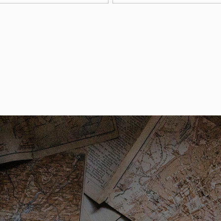
ookt combiketel uit 2011, eigendom)
t met erfpacht
 4463
t met erfpacht