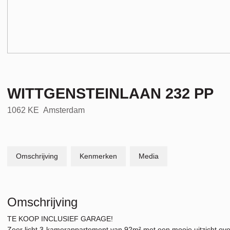
WITTGENSTEINLAAN
232
PP
1062 KE
Amsterdam
Omschrijving
Kenmerken
Media
Omschrijving
TE KOOP INCLUSIEF GARAGE!
Zeer licht 3-kamerappartement van 92m² met een mooie uitzicht over