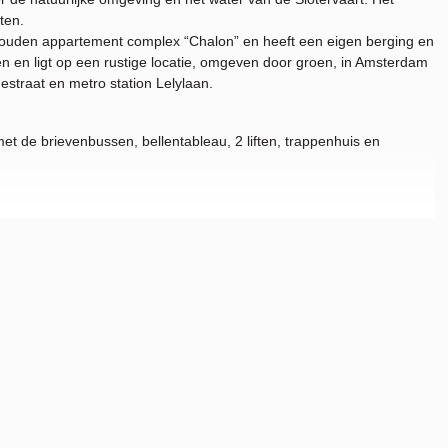
ten.
ouden appartement complex “Chalon” en heeft een eigen berging en
n en ligt op een rustige locatie, omgeven door groen, in Amsterdam
traat en metro station Lelylaan.
t de brievenbussen, bellentableau, 2 liften, trappenhuis en
 de grote raampartijen en de hoekligging. De open keuken is
on, koelkast en vriezer en geeft toegang tot een ruim en zonnig
radiator.
steem bevinden zich in een ruime inpandige berging.
oonomgeving met veel water en groen. Langs de vaart loopt een brede
et zitjes aan het water.