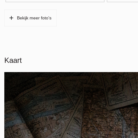
Verwarming
Cv ketel
Bekijk meer foto's
Warm water
Cv ketel
Cv-ketel
Vaillant ( gest
Kadastrale gegevens
Kaart
Perceelnaam
Sloten E 3977
Eigendomssituatie
Eigendom belas
Perceelnaam
Nieuw Sloten E
Oppervlakte
17 m²
Eigendomssituatie
Eigendom belas
Garage