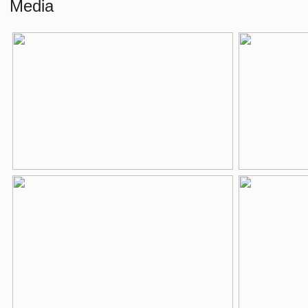
Media
Externe bergruimte
21 m²
Perceel
17 m²
Indeling
Aantal kamers
3 kamers (2 sl
Aantal badkamers
1 badkamer
Badkamervoorzieningen
Douche, ligbad,
Aantal woonlagen
1
Voorzieningen
Lift, mechanisch
Energie
Energielabel
B
Isolatie
Dakisolatie, dub