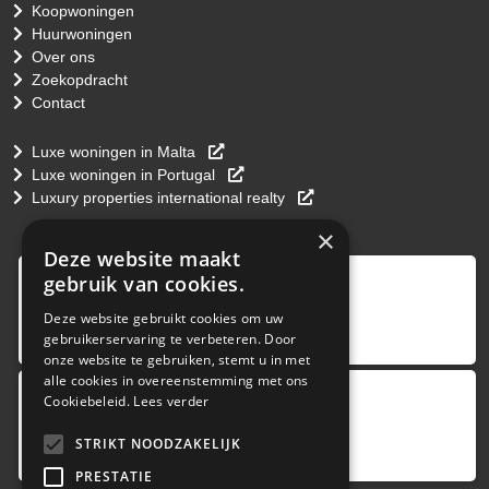
Koopwoningen
Huurwoningen
Over ons
Zoekopdracht
Contact
Luxe woningen in Malta
Luxe woningen in Portugal
Luxury properties international realty
×
Deze website maakt
9
,0
gebruik van cookies.
4 reviews
Deze website gebruikt cookies om uw
gebruikerservaring te verbeteren. Door
provided by
onze website te gebruiken, stemt u in met
alle cookies in overeenstemming met ons
Cookiebeleid.
Lees verder
Google Reviews
5.0
STRIKT NOODZAKELIJK
4
reviews
PRESTATIE