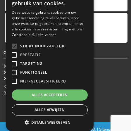
gebruik van cookies.
provided by
Deze website gebruikt cookies om uw
gebruikerservaring te verbeteren. Door
onze website te gebruiken, stemt u in met
Google Reviews
alle cookies in overeenstemming met ons
5.0
Cookiebeleid.
Lees verder
4
reviews
STRIKT NOODZAKELIJK
GENERAL TERMS & CONDITIONS
PRESTATIE
TARGETING
General Brokerage Terms
Privacy statement
FUNCTIONEEL
Disclaimer
NIET-GECLASSIFICEERD
KvK: 34.275.484
BTW Nr: NL 0022 8752 9B77
ALLES ACCEPTEREN
ALLES AFWIJZEN
DETAILS WEERGEVEN
Powered by
Goes & Roos
.
All rights reserved
. |
Sitemap