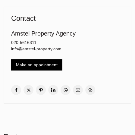
Links achter in de woonkamer ligt een open keuken voorzien van
Siemens apparatuur. In de hal is een gast wc en onder de trap is
een bergruimte te vinden.
Contact
Op de eerste verdieping zijn er drie ruime slaapkamers en een
moderne badkamer met wastafel, toilet en een nieuwe
Amstel Property Agency
douchecabine. Op de tweede verdieping ligt een grote
zolderkamer met een dakkapel. Op deze verdieping is er tevens
020-5616311
een aansluitpunt voor een wasmachine te vinden. Het gehele
info@amstel-property.com
woning is voorzien van HR+++ Triple glas en een PVC
vloerbedekking van hoog kwaliteit.
Make an appointment
In de buurt is er veel vrij parkeerruimte voor bijna twee auto’s per
bewoner. De woning ligt op een auto luwe straat wat deze buurt
extra aantrekkelijker maakt voor gezinnen met kleine kinderen.
Het Stadshart is slechts 8-10 minuten fietsen en de
dichtstbijliggende winkels aan Van der Hooplaan en in
Middenhoven zijn binnen loopafstand. In Middenhoven zijn er drie
basisscholen en de middelbare scholen KKC, HWC en Amstelveen
College zijn makkelijk bereikbaar. Het Internationale School aan de
Sportlaan is binnen loopafstand. De Meerkamp met een rijke
assortiment aan sport faciliteiten en de voetbal verenigingen liggen
om de hoek. Qua openbaar vervoer verbindingen is deze buurt