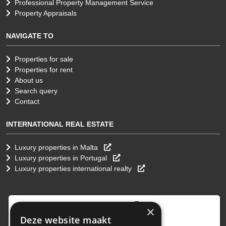
Professional Property Management Service
Property Appraisals
NAVIGATE TO
Properties for sale
Properties for rent
About us
Search query
Contact
INTERNATIONAL REAL ESTATE
Luxury properties in Malta
Luxury properties in Portugal
Luxury properties international realty
9
,0
×
Deze website maakt
4 reviews