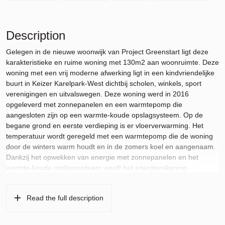
Description
Gelegen in de nieuwe woonwijk van Project Greenstart ligt deze
karakteristieke en ruime woning met 130m2 aan woonruimte. Deze
woning met een vrij moderne afwerking ligt in een kindvriendelijke
buurt in Keizer Karelpark-West dichtbij scholen, winkels, sport
verenigingen en uitvalswegen. Deze woning werd in 2016
opgeleverd met zonnepanelen en een warmtepomp die
aangesloten zijn op een warmte-koude opslagsysteem. Op de
begane grond en eerste verdieping is er vloerverwarming. Het
temperatuur wordt geregeld met een warmtepomp die de woning
door de winters warm houdt en in de zomers koel en aangenaam.
Dankzij het opwekken van energie met zonnepanelen en het
warmte-koude opslagsysteem wordt het energierekening
aanzienlijk minder. De woning beschikt over Energie label A.
Aan de achterzijde van de woning ligt een zonnig achtertuin van
Read the full description
ruim 50m2 aan het zuiden die via de woonkamer bereikbaar is.
Een uitbouw van de woonkamer tot 2,4 meter is mogelijk. Het
grond is hiervoor reeds aangelegd.